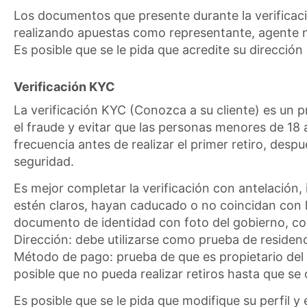
Los documentos que presente durante la verificac
realizando apuestas como representante, agente ni
Es posible que se le pida que acredite su direcció
Verificación KYC
La verificación KYC (Conozca a su cliente) es un p
el fraude y evitar que las personas menores de 18 
frecuencia antes de realizar el primer retiro, de
seguridad.
Es mejor completar la verificación con antelación,
estén claros, hayan caducado o no coincidan con la
documento de identidad con foto del gobierno, co
Dirección: debe utilizarse como prueba de residenci
Método de pago: prueba de que es propietario del 
posible que no pueda realizar retiros hasta que s
Es posible que se le pida que modifique su perfil 