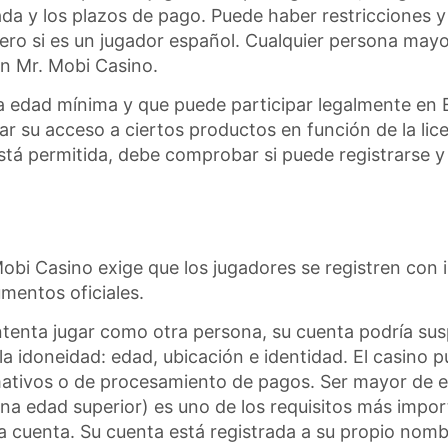
rada y los plazos de pago. Puede haber restricciones
inero si es un jugador español. Cualquier persona ma
en Mr. Mobi Casino.
la edad mínima y que puede participar legalmente en 
ar su acceso a ciertos productos en función de la lic
stá permitida, debe comprobar si puede registrarse y h
obi Casino exige que los jugadores se registren con 
mentos oficiales.
o intenta jugar como otra persona, su cuenta podría 
la idoneidad: edad, ubicación e identidad. El casino 
ormativos o de procesamiento de pagos. Ser mayor de
una edad superior) es uno de los requisitos más impor
 cuenta. Su cuenta está registrada a su propio nomb