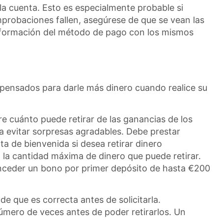
 la cuenta. Esto es especialmente probable si
omprobaciones fallen, asegúrese de que se vean las
nformación del método de pago con los mismos
n pensados para darle más dinero cuando realice su
re cuánto puede retirar de las ganancias de los
a evitar sorpresas agradables. Debe prestar
a de bienvenida si desea retirar dinero
 la cantidad máxima de dinero que puede retirar.
conceder un bono por primer depósito de hasta €200
e que es correcta antes de solicitarla.
úmero de veces antes de poder retirarlos. Un