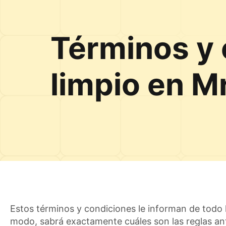
Términos y 
limpio en M
Estos términos y condiciones le informan de todo l
modo, sabrá exactamente cuáles son las reglas an