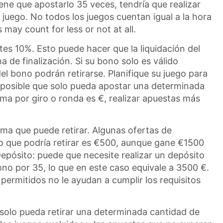
ne que apostarlo 35 veces, tendría que realizar
 juego. No todos los juegos cuentan igual a la hora
may count for less or not at all.
es 10%. Esto puede hacer que la liquidación del
de finalización. Si su bono solo es válido
el bono podrán retirarse. Planifique su juego para
s posible que solo pueda apostar una determinada
ma por giro o ronda es €, realizar apuestas más
ima que puede retirar. Algunas ofertas de
mo que podría retirar es €500, aunque gane €1500
. Depósito: puede que necesite realizar un depósito
bono por 35, lo que en este caso equivale a 3500 €.
ermitidos no le ayudan a cumplir los requisitos
solo pueda retirar una determinada cantidad de