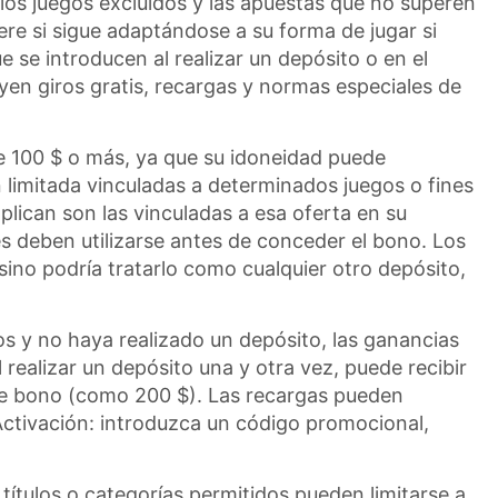
 los juegos excluidos y las apuestas que no superen
dere si sigue adaptándose a su forma de jugar si
 se introducen al realizar un depósito o en el
uyen giros gratis, recargas y normas especiales de
de 100 $ o más, ya que su idoneidad puede
limitada vinculadas a determinados juegos o fines
plican son las vinculadas a esa oferta en su
s deben utilizarse antes de conceder el bono. Los
asino podría tratarlo como cualquier otro depósito,
ros y no haya realizado un depósito, las ganancias
realizar un depósito una y otra vez, puede recibir
de bono (como 200 $). Las recargas pueden
Activación: introduzca un código promocional,
ítulos o categorías permitidos pueden limitarse a