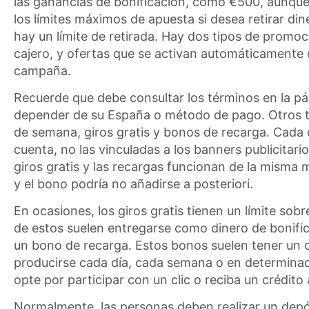
las ganancias de bonificación, como €500, aunque s
los límites máximos de apuesta si desea retirar din
hay un límite de retirada. Hay dos tipos de promoc
cajero, y ofertas que se activan automáticamente c
campaña.
Recuerde que debe consultar los términos en la pá
depender de su España o método de pago. Otros ti
de semana, giros gratis y bonos de recarga. Cada o
cuenta, no las vinculadas a los banners publicita
giros gratis y las recargas funcionan de la misma m
y el bono podría no añadirse a posteriori.
En ocasiones, los giros gratis tienen un límite so
de estos suelen entregarse como dinero de bonifica
un bono de recarga. Estos bonos suelen tener un
producirse cada día, cada semana o en determinado
opte por participar con un clic o reciba un crédit
Normalmente, las personas deben realizar un depós