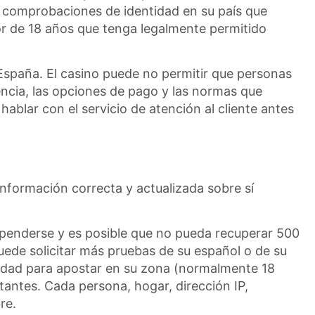
 y comprobaciones de identidad en su país que
yor de 18 años que tenga legalmente permitido
España. El casino puede no permitir que personas
encia, las opciones de pago y las normas que
ablar con el servicio de atención al cliente antes
información correcta y actualizada sobre sí
suspenderse y es posible que no pueda recuperar 500
puede solicitar más pruebas de su español o de su
 edad para apostar en su zona (normalmente 18
tantes. Cada persona, hogar, dirección IP,
re.