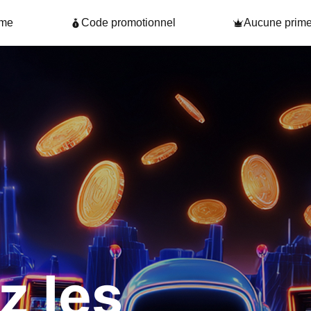
ime
Code promotionnel
Aucune prime
z les