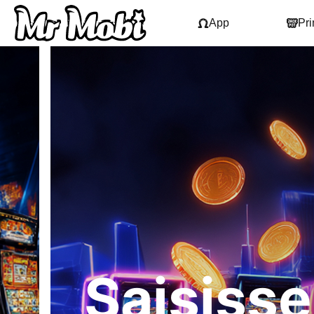
App
Pr
Saisisse