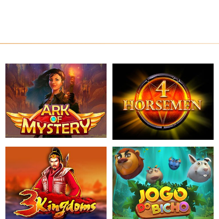
pôt
épôt
inutes