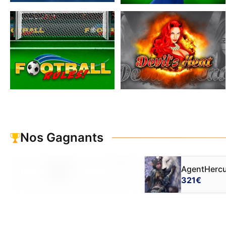
Exigences KYC
Limites de paiement
Jouez dans un casino mobile sur votre téléphone An
À quoi s'attendre avec Android, iPhone et navigateu
Nos Gagnants
13:46:41
Reaper
AgentHercu
308€
321€