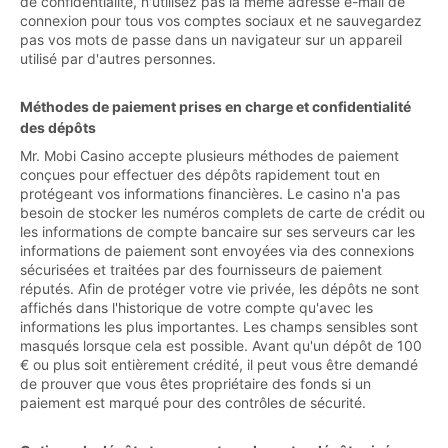
de confidentialité, n'utilisez pas la même adresse e-mail de
connexion pour tous vos comptes sociaux et ne sauvegardez
pas vos mots de passe dans un navigateur sur un appareil
utilisé par d'autres personnes.
Méthodes de paiement prises en charge et confidentialité
des dépôts
Mr. Mobi Casino accepte plusieurs méthodes de paiement
conçues pour effectuer des dépôts rapidement tout en
protégeant vos informations financières. Le casino n'a pas
besoin de stocker les numéros complets de carte de crédit ou
les informations de compte bancaire sur ses serveurs car les
informations de paiement sont envoyées via des connexions
sécurisées et traitées par des fournisseurs de paiement
réputés. Afin de protéger votre vie privée, les dépôts ne sont
affichés dans l'historique de votre compte qu'avec les
informations les plus importantes. Les champs sensibles sont
masqués lorsque cela est possible. Avant qu'un dépôt de 100
€ ou plus soit entièrement crédité, il peut vous être demandé
de prouver que vous êtes propriétaire des fonds si un
paiement est marqué pour des contrôles de sécurité.