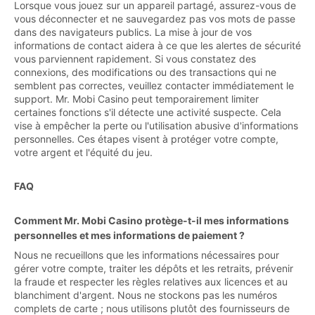
Lorsque vous jouez sur un appareil partagé, assurez-vous de
vous déconnecter et ne sauvegardez pas vos mots de passe
dans des navigateurs publics. La mise à jour de vos
informations de contact aidera à ce que les alertes de sécurité
vous parviennent rapidement. Si vous constatez des
connexions, des modifications ou des transactions qui ne
semblent pas correctes, veuillez contacter immédiatement le
support. Mr. Mobi Casino peut temporairement limiter
certaines fonctions s'il détecte une activité suspecte. Cela
vise à empêcher la perte ou l'utilisation abusive d'informations
personnelles. Ces étapes visent à protéger votre compte,
votre argent et l'équité du jeu.
FAQ
Comment Mr. Mobi Casino protège-t-il mes informations
personnelles et mes informations de paiement ?
Nous ne recueillons que les informations nécessaires pour
gérer votre compte, traiter les dépôts et les retraits, prévenir
la fraude et respecter les règles relatives aux licences et au
blanchiment d'argent. Nous ne stockons pas les numéros
complets de carte ; nous utilisons plutôt des fournisseurs de