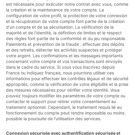
est nécessaire pour exécuter notre contrat avec vous, comme
la création et la maintenance de votre compte. La
configuration de votre profil, la protection de votre connexion
et la récupération de votre compte font partie de la création
d'un compte et de sa sécurisation. La vérification de la
majorité et de l'identité, la définition de limites et le respect
des règles font partie de la conformité et du jeu responsable.
Paiements et prévention de la fraude : effectuer des dépôts
et des retraits, détecter les activités suspectes et protéger
votre argent. Les confirmations et les messages importants
concernant votre compte et vos transactions sont envoyés
dans le cadre du service. Si vous vous inscrivez depuis
France ou indiquez français, nous pourrions utiliser ces
informations pour effectuer les contrôles légaux et de sécurité
appropriés, comme la vérification de votre éligibilité et la prise
des mesures nécessaires pour vérifier votre identité. Vous
pouvez toujours modifier les paramètres de votre compte ou
contacter le support pour retirer votre consentement au
traitement optionnel. Cependant, le traitement requis lié au
fonctionnement du compte peut rendre impossible ou moins
possible la poursuite de l'utilisation des services.
Connexion sécurisée avec authentification sécurisée et