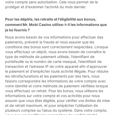
votre compte sans autorisation. Cela nous permet de le
protéger et d'examiner l'activité du mois dernier.
Pour les dépôts, les retraits et l'éligibilité aux bonus,
comment Mr. Mobi Casino utilise-t-il les informations que
je lui fournis ?
Nous avons besoin de vos informations pour effectuer des
paiements, prévenir la fraude et nous assurer que les
conditions des bonus sont correctement respectées. Lorsque
vous effectuez un dépôt, nous avons besoin de connaître le
type de méthode de paiement utilisée, l'identifiant de
portefeuille ou le numéro de carte masqué, l'identifiant de
transaction et l'adresse IP de votre appareil afin d'approuver
le paiement et d'empêcher toute activité illégale. Pour réduire
les rétrofacturations et les paiements par des tiers, nous
faisons correspondre les informations de votre compte avec
votre identité et votre méthode de paiement vérifiées lorsque
vous effectuez un retrait. Pour les bonus, nous utilisons les
informations sur votre compte et vos activités pour nous
assurer que vous êtes éligible, pour vérifier vos limites de mise
et de retrait maximum, et pour empêcher l'utilisation de
plusieurs comptes ou l'abus du système. Dans votre compte,