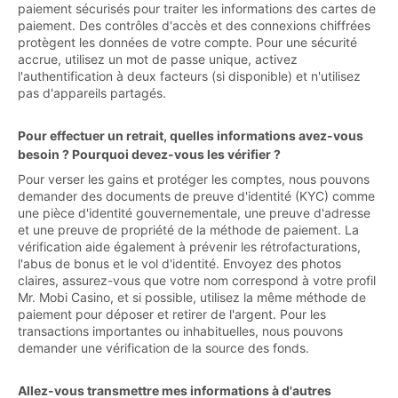
paiement sécurisés pour traiter les informations des cartes de
paiement. Des contrôles d'accès et des connexions chiffrées
protègent les données de votre compte. Pour une sécurité
accrue, utilisez un mot de passe unique, activez
l'authentification à deux facteurs (si disponible) et n'utilisez
pas d'appareils partagés.
Pour effectuer un retrait, quelles informations avez-vous
besoin ? Pourquoi devez-vous les vérifier ?
Pour verser les gains et protéger les comptes, nous pouvons
demander des documents de preuve d'identité (KYC) comme
une pièce d'identité gouvernementale, une preuve d'adresse
et une preuve de propriété de la méthode de paiement. La
vérification aide également à prévenir les rétrofacturations,
l'abus de bonus et le vol d'identité. Envoyez des photos
claires, assurez-vous que votre nom correspond à votre profil
Mr. Mobi Casino, et si possible, utilisez la même méthode de
paiement pour déposer et retirer de l'argent. Pour les
transactions importantes ou inhabituelles, nous pouvons
demander une vérification de la source des fonds.
Allez-vous transmettre mes informations à d'autres