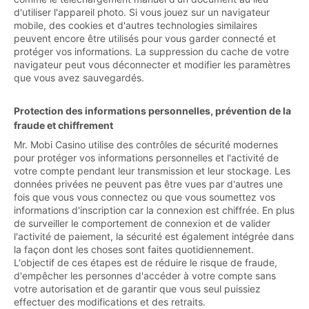
d'utiliser l'appareil photo. Si vous jouez sur un navigateur
mobile, des cookies et d'autres technologies similaires
peuvent encore être utilisés pour vous garder connecté et
protéger vos informations. La suppression du cache de votre
navigateur peut vous déconnecter et modifier les paramètres
que vous avez sauvegardés.
Protection des informations personnelles, prévention de la
fraude et chiffrement
Mr. Mobi Casino utilise des contrôles de sécurité modernes
pour protéger vos informations personnelles et l'activité de
votre compte pendant leur transmission et leur stockage. Les
données privées ne peuvent pas être vues par d'autres une
fois que vous vous connectez ou que vous soumettez vos
informations d'inscription car la connexion est chiffrée. En plus
de surveiller le comportement de connexion et de valider
l'activité de paiement, la sécurité est également intégrée dans
la façon dont les choses sont faites quotidiennement.
L'objectif de ces étapes est de réduire le risque de fraude,
d'empêcher les personnes d'accéder à votre compte sans
votre autorisation et de garantir que vous seul puissiez
effectuer des modifications et des retraits.