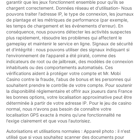
garantir que les jeux fonctionnent ensemble pour qu'ils se
chargent correctement. Données réseau et d'utilisation- Nous
pouvons traiter l'adresse IP, le type de connexion, les journaux
de plantage et les métriques de performance (par exemple,
les temps de chargement et les événements d'erreur). En
conséquence, nous pouvons détecter les activités suspectes
plus rapidement, résoudre les problèmes qui affectent le
gameplay et maintenir le service en ligne. Signaux de sécurité
et d'intégrité : nous pouvons utiliser des signaux indiquant si
l'environnement de l'appareil a été piraté, comme des
indicateurs de root ou de jailbreak, des modèles de connexion
inhabituels ou des comportements automatisés. Ces
vérifications aident à protéger votre compte et Mr. Mobi
Casino contre la fraude, l'abus de bonus et les personnes qui
souhaitent prendre le contrôle de votre compte. Pour soutenir
la disponibilité réglementaire et offrir aux joueurs dans France
les bonnes options, votre localisation approximative peut être
déterminée à partir de votre adresse IP. Pour le jeu de casino
normal, nous n'avons pas besoin de connaître votre
localisation GPS exacte à moins qu'une fonctionnalité ne
l'exige clairement et que vous l'autorisiez.
Autorisations et utilisations normales : Appareil photo : il n'est
utilisé que si vous souhaitez scanner des documents pour