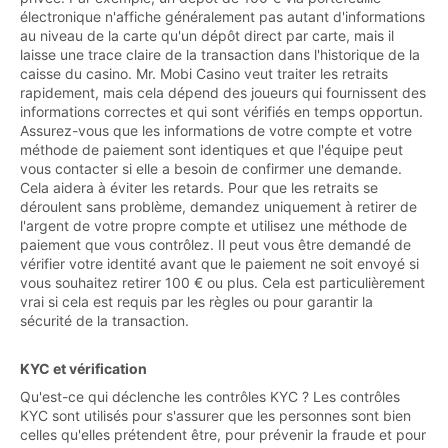
électronique n'affiche généralement pas autant d'informations
au niveau de la carte qu'un dépôt direct par carte, mais il
laisse une trace claire de la transaction dans l'historique de la
caisse du casino. Mr. Mobi Casino veut traiter les retraits
rapidement, mais cela dépend des joueurs qui fournissent des
informations correctes et qui sont vérifiés en temps opportun.
Assurez-vous que les informations de votre compte et votre
méthode de paiement sont identiques et que l'équipe peut
vous contacter si elle a besoin de confirmer une demande.
Cela aidera à éviter les retards. Pour que les retraits se
déroulent sans problème, demandez uniquement à retirer de
l'argent de votre propre compte et utilisez une méthode de
paiement que vous contrôlez. Il peut vous être demandé de
vérifier votre identité avant que le paiement ne soit envoyé si
vous souhaitez retirer 100 € ou plus. Cela est particulièrement
vrai si cela est requis par les règles ou pour garantir la
sécurité de la transaction.
KYC et vérification
Qu'est-ce qui déclenche les contrôles KYC ? Les contrôles
KYC sont utilisés pour s'assurer que les personnes sont bien
celles qu'elles prétendent être, pour prévenir la fraude et pour