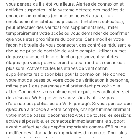
vous pensez qu'il a été vu ailleurs. Alertes de connexion et
activités suspectes : si le système détecte des modèles de
connexion inhabituels (comme un nouvel appareil, un
emplacement inhabituel ou plusieurs tentatives échouées), il
peut effectuer des vérifications supplémentaires, limiter
temporairement votre accès ou vous demander de confirmer
que vous êtes propriétaire du compte. Sans modifier votre
façon habituelle de vous connecter, ces contrôles réduisent le
risque de prise de contrôle de votre compte. Utiliser un mot
de passe unique et long et le changer souvent sont des
étapes que vous pouvez prendre pour rendre la connexion
plus sûre. Activez toutes les étapes de vérification
supplémentaires disponibles pour la connexion. Ne donnez
votre mot de passe ou votre code de vérification à personne,
même pas à des personnes qui prétendent pouvoir vous
aider. Connectez-vous uniquement depuis des ordinateurs et
des réseaux Wi-Fi que vous savez sûrs. N'utilisez pas
d'ordinateurs publics ou de Wi-Fi partagé. Si vous pensez que
quelqu'un a accédé à votre compte, changez immédiatement
votre mot de passe, déconnectez-vous de toutes les sessions
actives si possible, et contactez immédiatement le support
avant d'effectuer des dépôts importants comme €50 ou de
modifier des informations importantes du compte. Pour plus