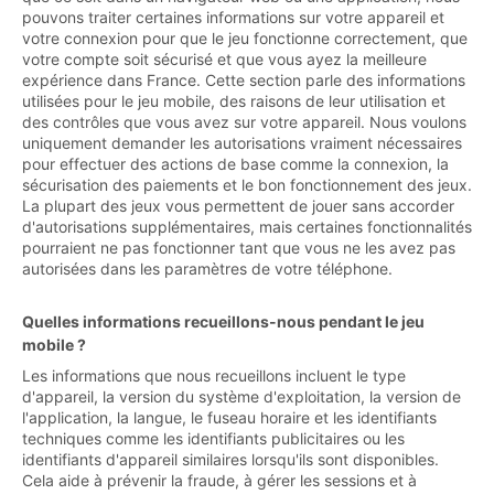
pouvons traiter certaines informations sur votre appareil et
votre connexion pour que le jeu fonctionne correctement, que
votre compte soit sécurisé et que vous ayez la meilleure
expérience dans France. Cette section parle des informations
utilisées pour le jeu mobile, des raisons de leur utilisation et
des contrôles que vous avez sur votre appareil. Nous voulons
uniquement demander les autorisations vraiment nécessaires
pour effectuer des actions de base comme la connexion, la
sécurisation des paiements et le bon fonctionnement des jeux.
La plupart des jeux vous permettent de jouer sans accorder
d'autorisations supplémentaires, mais certaines fonctionnalités
pourraient ne pas fonctionner tant que vous ne les avez pas
autorisées dans les paramètres de votre téléphone.
Quelles informations recueillons-nous pendant le jeu
mobile ?
Les informations que nous recueillons incluent le type
d'appareil, la version du système d'exploitation, la version de
l'application, la langue, le fuseau horaire et les identifiants
techniques comme les identifiants publicitaires ou les
identifiants d'appareil similaires lorsqu'ils sont disponibles.
Cela aide à prévenir la fraude, à gérer les sessions et à