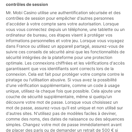
contrôles de session
Mr. Mobi Casino utilise une authentification sécurisée et des
contrôles de session pour empêcher d'autres personnes
d'accéder à votre compte sans votre autorisation. Lorsque
vous vous connectez depuis un téléphone, une tablette ou un
ordinateur de bureau, ces étapes visent à protéger vos
informations personnelles et votre jeu. Lorsque vous voyagez
dans France ou utilisez un appareil partagé, assurez-vous de
suivre ces conseils de sécurité ainsi que les fonctionnalités de
sécurité intégrées de la plateforme pour une protection
optimale. Les connexions chiffrées et les vérifications d'accès
garantissent que vos identifiants sont corrects lors de la
connexion. Cela est fait pour protéger votre compte contre le
piratage ou l'utilisation abusive. Si vous avez la possibilité
d'une vérification supplémentaire, comme un code à usage
unique, utilisez-la chaque fois que possible. Cela ajoute une
couche de sécurité supplémentaire, même si quelqu'un
découvre votre mot de passe. Lorsque vous choisissez un
mot de passe, assurez-vous qu'il est unique et non utilisé sur
d'autres sites. N'utilisez pas de modèles faciles à deviner,
comme des noms, des dates de naissance ou des séquences
simples. Changez votre mot de passe immédiatement avant
de placer des paris ou de demander un retrait de 500 € si