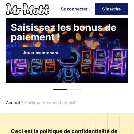
Se connecter
S'inscrire
Saisissez les bonus de
paiement !
Jouer maintenant
Accueil
Politique de confidentialité
Ceci est la politique de confidentialité de