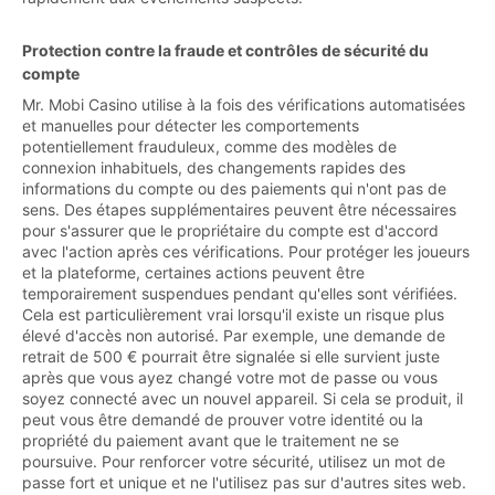
Protection contre la fraude et contrôles de sécurité du
compte
Mr. Mobi Casino utilise à la fois des vérifications automatisées
et manuelles pour détecter les comportements
potentiellement frauduleux, comme des modèles de
connexion inhabituels, des changements rapides des
informations du compte ou des paiements qui n'ont pas de
sens. Des étapes supplémentaires peuvent être nécessaires
pour s'assurer que le propriétaire du compte est d'accord
avec l'action après ces vérifications. Pour protéger les joueurs
et la plateforme, certaines actions peuvent être
temporairement suspendues pendant qu'elles sont vérifiées.
Cela est particulièrement vrai lorsqu'il existe un risque plus
élevé d'accès non autorisé. Par exemple, une demande de
retrait de 500 € pourrait être signalée si elle survient juste
après que vous ayez changé votre mot de passe ou vous
soyez connecté avec un nouvel appareil. Si cela se produit, il
peut vous être demandé de prouver votre identité ou la
propriété du paiement avant que le traitement ne se
poursuive. Pour renforcer votre sécurité, utilisez un mot de
passe fort et unique et ne l'utilisez pas sur d'autres sites web.