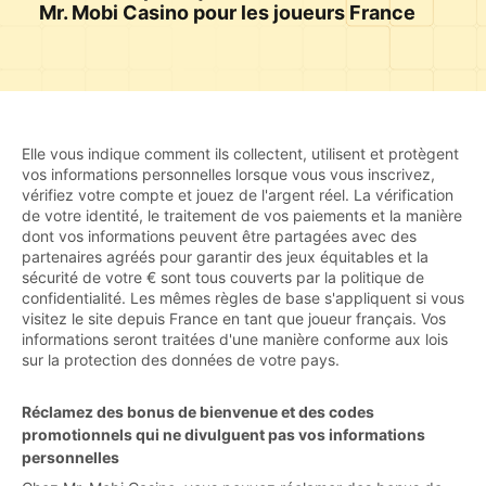
Mr. Mobi Casino pour les joueurs France
Elle vous indique comment ils collectent, utilisent et protègent
vos informations personnelles lorsque vous vous inscrivez,
vérifiez votre compte et jouez de l'argent réel. La vérification
de votre identité, le traitement de vos paiements et la manière
dont vos informations peuvent être partagées avec des
partenaires agréés pour garantir des jeux équitables et la
sécurité de votre € sont tous couverts par la politique de
confidentialité. Les mêmes règles de base s'appliquent si vous
visitez le site depuis France en tant que joueur français. Vos
informations seront traitées d'une manière conforme aux lois
sur la protection des données de votre pays.
Réclamez des bonus de bienvenue et des codes
promotionnels qui ne divulguent pas vos informations
personnelles