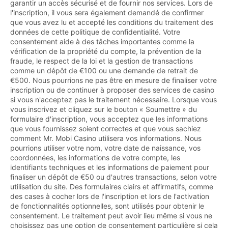
garantir un accès sécurisé et de fournir nos services. Lors de
l'inscription, il vous sera également demandé de confirmer
que vous avez lu et accepté les conditions du traitement des
données de cette politique de confidentialité. Votre
consentement aide à des tâches importantes comme la
vérification de la propriété du compte, la prévention de la
fraude, le respect de la loi et la gestion de transactions
comme un dépôt de €100 ou une demande de retrait de
€500. Nous pourrions ne pas être en mesure de finaliser votre
inscription ou de continuer à proposer des services de casino
si vous n'acceptez pas le traitement nécessaire. Lorsque vous
vous inscrivez et cliquez sur le bouton « Soumettre » du
formulaire d'inscription, vous acceptez que les informations
que vous fournissez soient correctes et que vous sachiez
comment Mr. Mobi Casino utilisera vos informations. Nous
pourrions utiliser votre nom, votre date de naissance, vos
coordonnées, les informations de votre compte, les
identifiants techniques et les informations de paiement pour
finaliser un dépôt de €50 ou d'autres transactions, selon votre
utilisation du site. Des formulaires clairs et affirmatifs, comme
des cases à cocher lors de l'inscription et lors de l'activation
de fonctionnalités optionnelles, sont utilisés pour obtenir le
consentement. Le traitement peut avoir lieu même si vous ne
choisissez pas une option de consentement particulière si cela