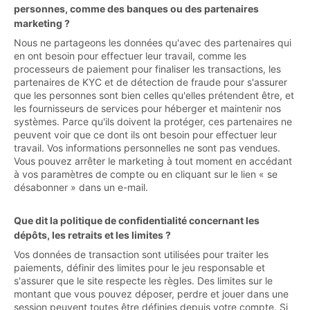
personnes, comme des banques ou des partenaires
marketing ?
Nous ne partageons les données qu'avec des partenaires qui
en ont besoin pour effectuer leur travail, comme les
processeurs de paiement pour finaliser les transactions, les
partenaires de KYC et de détection de fraude pour s'assurer
que les personnes sont bien celles qu'elles prétendent être, et
les fournisseurs de services pour héberger et maintenir nos
systèmes. Parce qu'ils doivent la protéger, ces partenaires ne
peuvent voir que ce dont ils ont besoin pour effectuer leur
travail. Vos informations personnelles ne sont pas vendues.
Vous pouvez arrêter le marketing à tout moment en accédant
à vos paramètres de compte ou en cliquant sur le lien « se
désabonner » dans un e-mail.
Que dit la politique de confidentialité concernant les
dépôts, les retraits et les limites ?
Vos données de transaction sont utilisées pour traiter les
paiements, définir des limites pour le jeu responsable et
s'assurer que le site respecte les règles. Des limites sur le
montant que vous pouvez déposer, perdre et jouer dans une
session peuvent toutes être définies depuis votre compte. Si