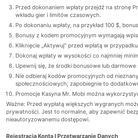
Przed dokonaniem wpłaty przejdź na stronę P
wkładu gier i limitów czasowych.
Po dokonaniu wpłaty, na przykład 100 $, bonu
Bonusy z kodem promocyjnym wymagają wpisa
Kliknięcie „Aktywuj” przed wpłatą w przypadku
Dokonaj wpłaty w wysokości co najmniej minim
Upewnij się, że środki bonusowe lub darmowe 
Nie odbieraj kodów promocyjnych od nieznanych
społecznościowych; zapobiegnie to dodatkow
Promocje Kasyna Mr. Mobi można wykorzystywa
Ważne: Przed wypłatą większych wygranych możesz
prywatności. Jest to normalne, aby zapewnić be
nieautoryzowanemu dostępowi.
Rejestracja Konta I Przetwarzanie Danych