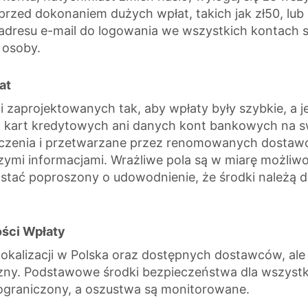
przed dokonaniem dużych wpłat, takich jak zł50, lub
dresu e-mail do logowania we wszystkich kontach sp
 osoby.
at
 zaprojektowanych tak, aby wpłaty były szybkie, a 
kart kredytowych ani danych kont bankowych na sw
ączenia i przetwarzane przez renomowanych dostawc
jszymi informacjami. Wrażliwe pola są w miarę możl
stać poproszony o udowodnienie, że środki należą do
ści Wpłaty
lokalizacji w Polska oraz dostępnych dostawców, ale
czny. Podstawowe środki bezpieczeństwa dla wszystk
ograniczony, a oszustwa są monitorowane.