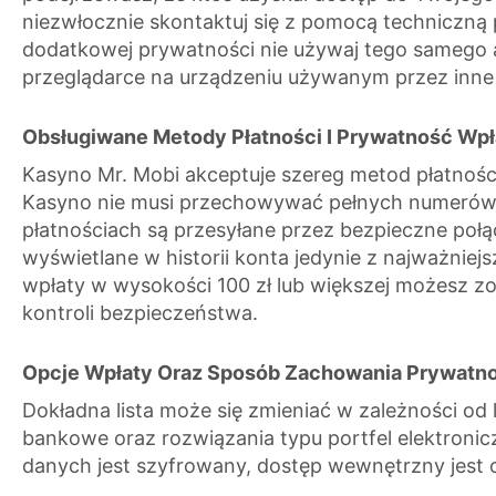
niezwłocznie skontaktuj się z pomocą techniczną 
dodatkowej prywatności nie używaj tego samego a
przeglądarce na urządzeniu używanym przez inne
Obsługiwane Metody Płatności I Prywatność Wpł
Kasyno Mr. Mobi akceptuje szereg metod płatności
Kasyno nie musi przechowywać pełnych numerów 
płatnościach są przesyłane przez bezpieczne poł
wyświetlane w historii konta jedynie z najważnie
wpłaty w wysokości 100 zł lub większej możesz zo
kontroli bezpieczeństwa.
Opcje Wpłaty Oraz Sposób Zachowania Prywatno
Dokładna lista może się zmieniać w zależności od 
bankowe oraz rozwiązania typu portfel elektroni
danych jest szyfrowany, dostęp wewnętrzny jest 