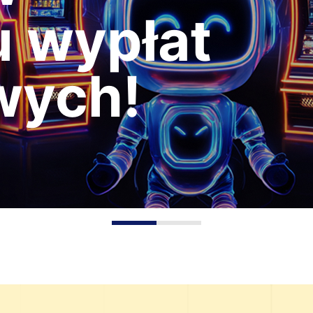
u wypłat
wych!