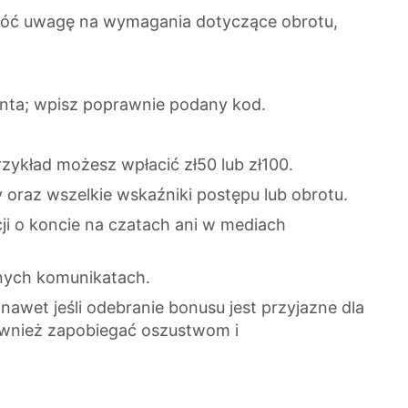
wróć uwagę na wymagania dotyczące obrotu,
ta; wpisz poprawnie podany kod.
ykład możesz wpłacić zł50 lub zł100.
oraz wszelkie wskaźniki postępu lub obrotu.
ji o koncie na czatach ani w mediach
lnych komunikatach.
wet jeśli odebranie bonusu jest przyjazne dla
ównież zapobiegać oszustwom i