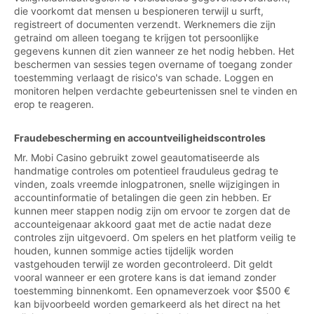
die voorkomt dat mensen u bespioneren terwijl u surft,
registreert of documenten verzendt. Werknemers die zijn
getraind om alleen toegang te krijgen tot persoonlijke
gegevens kunnen dit zien wanneer ze het nodig hebben. Het
beschermen van sessies tegen overname of toegang zonder
toestemming verlaagt de risico's van schade. Loggen en
monitoren helpen verdachte gebeurtenissen snel te vinden en
erop te reageren.
Fraudebescherming en accountveiligheidscontroles
Mr. Mobi Casino gebruikt zowel geautomatiseerde als
handmatige controles om potentieel frauduleus gedrag te
vinden, zoals vreemde inlogpatronen, snelle wijzigingen in
accountinformatie of betalingen die geen zin hebben. Er
kunnen meer stappen nodig zijn om ervoor te zorgen dat de
accounteigenaar akkoord gaat met de actie nadat deze
controles zijn uitgevoerd. Om spelers en het platform veilig te
houden, kunnen sommige acties tijdelijk worden
vastgehouden terwijl ze worden gecontroleerd. Dit geldt
vooral wanneer er een grotere kans is dat iemand zonder
toestemming binnenkomt. Een opnameverzoek voor $500 €
kan bijvoorbeeld worden gemarkeerd als het direct na het