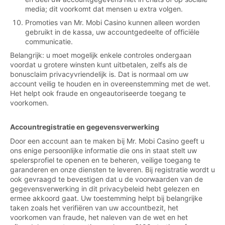
media; dit voorkomt dat mensen u extra volgen.
Promoties van Mr. Mobi Casino kunnen alleen worden
gebruikt in de kassa, uw accountgedeelte of officiële
communicatie.
Belangrijk: u moet mogelijk enkele controles ondergaan
voordat u grotere winsten kunt uitbetalen, zelfs als de
bonusclaim privacyvriendelijk is. Dat is normaal om uw
account veilig te houden en in overeenstemming met de wet.
Het helpt ook fraude en ongeautoriseerde toegang te
voorkomen.
Accountregistratie en gegevensverwerking
Door een account aan te maken bij Mr. Mobi Casino geeft u
ons enige persoonlijke informatie die ons in staat stelt uw
spelersprofiel te openen en te beheren, veilige toegang te
garanderen en onze diensten te leveren. Bij registratie wordt u
ook gevraagd te bevestigen dat u de voorwaarden van de
gegevensverwerking in dit privacybeleid hebt gelezen en
ermee akkoord gaat. Uw toestemming helpt bij belangrijke
taken zoals het verifiëren van uw accountbezit, het
voorkomen van fraude, het naleven van de wet en het