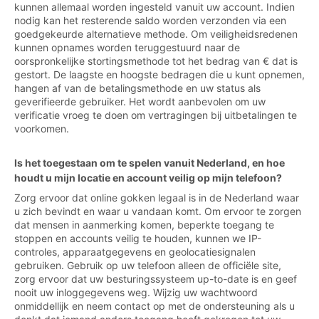
kunnen allemaal worden ingesteld vanuit uw account. Indien
nodig kan het resterende saldo worden verzonden via een
goedgekeurde alternatieve methode. Om veiligheidsredenen
kunnen opnames worden teruggestuurd naar de
oorspronkelijke stortingsmethode tot het bedrag van € dat is
gestort. De laagste en hoogste bedragen die u kunt opnemen,
hangen af van de betalingsmethode en uw status als
geverifieerde gebruiker. Het wordt aanbevolen om uw
verificatie vroeg te doen om vertragingen bij uitbetalingen te
voorkomen.
Is het toegestaan om te spelen vanuit Nederland, en hoe
houdt u mijn locatie en account veilig op mijn telefoon?
Zorg ervoor dat online gokken legaal is in de Nederland waar
u zich bevindt en waar u vandaan komt. Om ervoor te zorgen
dat mensen in aanmerking komen, beperkte toegang te
stoppen en accounts veilig te houden, kunnen we IP-
controles, apparaatgegevens en geolocatiesignalen
gebruiken. Gebruik op uw telefoon alleen de officiële site,
zorg ervoor dat uw besturingssysteem up-to-date is en geef
nooit uw inloggegevens weg. Wijzig uw wachtwoord
onmiddellijk en neem contact op met de ondersteuning als u