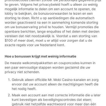
te geven. Volgens het privacybeleid hoeft u alleen zo weinig
mogelijk informatie te delen om een account te openen, de
lobby te bekijken, de bonusvoorwaarden te lezen en een
storting te doen. Richt u op aanbiedingen die automatisch
worden geactiveerd na een in aanmerking komende storting
om uw bonuservaring privé te houden. Vermijd promoties die
openbare berichten, lange enquêtes of het delen met derden
vereisen dat niet noodzakelijk is. Voordat u een storting van
$100 of meer doet, moet u er altijd voor zorgen dat u de
exacte regels voor uw Nederland kent.
Hoe u bonussen krijgt met weinig informatie
De meeste welkomstpakketten en couponcodes kunnen in
een paar eenvoudige stappen worden geclaimd die uw
privacy niet schenden.
Gebruik alleen officiële Mr. Mobi Casino-kanalen en zorg
ervoor dat uw account alleen de machtigingen heeft die
het nodig heeft.
Maak een account aan met correcte informatie die u later
kunt bevestigen als beveiligingscontroles dat eisen;
gebruik niet hetzelfde wachtwoord voor meer dan één