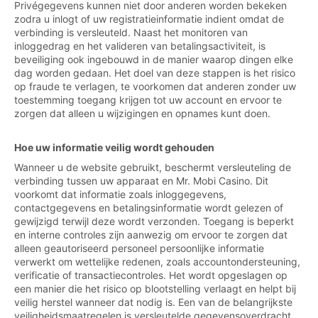
Privégegevens kunnen niet door anderen worden bekeken
zodra u inlogt of uw registratieinformatie indient omdat de
verbinding is versleuteld. Naast het monitoren van
inloggedrag en het valideren van betalingsactiviteit, is
beveiliging ook ingebouwd in de manier waarop dingen elke
dag worden gedaan. Het doel van deze stappen is het risico
op fraude te verlagen, te voorkomen dat anderen zonder uw
toestemming toegang krijgen tot uw account en ervoor te
zorgen dat alleen u wijzigingen en opnames kunt doen.
Hoe uw informatie veilig wordt gehouden
Wanneer u de website gebruikt, beschermt versleuteling de
verbinding tussen uw apparaat en Mr. Mobi Casino. Dit
voorkomt dat informatie zoals inloggegevens,
contactgegevens en betalingsinformatie wordt gelezen of
gewijzigd terwijl deze wordt verzonden. Toegang is beperkt
en interne controles zijn aanwezig om ervoor te zorgen dat
alleen geautoriseerd personeel persoonlijke informatie
verwerkt om wettelijke redenen, zoals accountondersteuning,
verificatie of transactiecontroles. Het wordt opgeslagen op
een manier die het risico op blootstelling verlaagt en helpt bij
veilig herstel wanneer dat nodig is. Een van de belangrijkste
veiligheidsmaatregelen is versleutelde gegevensoverdracht,