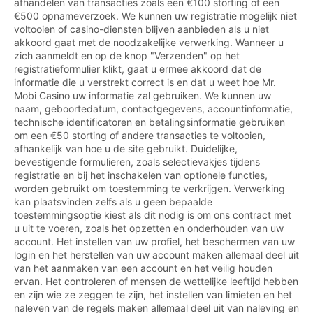
afhandelen van transacties zoals een €100 storting of een
€500 opnameverzoek. We kunnen uw registratie mogelijk niet
voltooien of casino-diensten blijven aanbieden als u niet
akkoord gaat met de noodzakelijke verwerking. Wanneer u
zich aanmeldt en op de knop "Verzenden" op het
registratieformulier klikt, gaat u ermee akkoord dat de
informatie die u verstrekt correct is en dat u weet hoe Mr.
Mobi Casino uw informatie zal gebruiken. We kunnen uw
naam, geboortedatum, contactgegevens, accountinformatie,
technische identificatoren en betalingsinformatie gebruiken
om een €50 storting of andere transacties te voltooien,
afhankelijk van hoe u de site gebruikt. Duidelijke,
bevestigende formulieren, zoals selectievakjes tijdens
registratie en bij het inschakelen van optionele functies,
worden gebruikt om toestemming te verkrijgen. Verwerking
kan plaatsvinden zelfs als u geen bepaalde
toestemmingsoptie kiest als dit nodig is om ons contract met
u uit te voeren, zoals het opzetten en onderhouden van uw
account. Het instellen van uw profiel, het beschermen van uw
login en het herstellen van uw account maken allemaal deel uit
van het aanmaken van een account en het veilig houden
ervan. Het controleren of mensen de wettelijke leeftijd hebben
en zijn wie ze zeggen te zijn, het instellen van limieten en het
naleven van de regels maken allemaal deel uit van naleving en