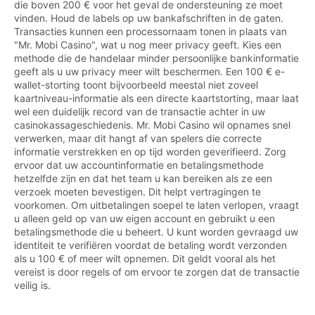
die boven 200 € voor het geval de ondersteuning ze moet
vinden. Houd de labels op uw bankafschriften in de gaten.
Transacties kunnen een processornaam tonen in plaats van
"Mr. Mobi Casino", wat u nog meer privacy geeft. Kies een
methode die de handelaar minder persoonlijke bankinformatie
geeft als u uw privacy meer wilt beschermen. Een 100 € e-
wallet-storting toont bijvoorbeeld meestal niet zoveel
kaartniveau-informatie als een directe kaartstorting, maar laat
wel een duidelijk record van de transactie achter in uw
casinokassageschiedenis. Mr. Mobi Casino wil opnames snel
verwerken, maar dit hangt af van spelers die correcte
informatie verstrekken en op tijd worden geverifieerd. Zorg
ervoor dat uw accountinformatie en betalingsmethode
hetzelfde zijn en dat het team u kan bereiken als ze een
verzoek moeten bevestigen. Dit helpt vertragingen te
voorkomen. Om uitbetalingen soepel te laten verlopen, vraagt
u alleen geld op van uw eigen account en gebruikt u een
betalingsmethode die u beheert. U kunt worden gevraagd uw
identiteit te verifiëren voordat de betaling wordt verzonden
als u 100 € of meer wilt opnemen. Dit geldt vooral als het
vereist is door regels of om ervoor te zorgen dat de transactie
veilig is.