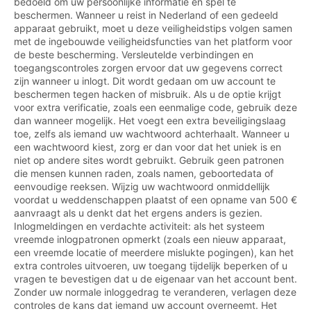
bedoeld om uw persoonlijke informatie en spel te
beschermen. Wanneer u reist in Nederland of een gedeeld
apparaat gebruikt, moet u deze veiligheidstips volgen samen
met de ingebouwde veiligheidsfuncties van het platform voor
de beste bescherming. Versleutelde verbindingen en
toegangscontroles zorgen ervoor dat uw gegevens correct
zijn wanneer u inlogt. Dit wordt gedaan om uw account te
beschermen tegen hacken of misbruik. Als u de optie krijgt
voor extra verificatie, zoals een eenmalige code, gebruik deze
dan wanneer mogelijk. Het voegt een extra beveiligingslaag
toe, zelfs als iemand uw wachtwoord achterhaalt. Wanneer u
een wachtwoord kiest, zorg er dan voor dat het uniek is en
niet op andere sites wordt gebruikt. Gebruik geen patronen
die mensen kunnen raden, zoals namen, geboortedata of
eenvoudige reeksen. Wijzig uw wachtwoord onmiddellijk
voordat u weddenschappen plaatst of een opname van 500 €
aanvraagt als u denkt dat het ergens anders is gezien.
Inlogmeldingen en verdachte activiteit: als het systeem
vreemde inlogpatronen opmerkt (zoals een nieuw apparaat,
een vreemde locatie of meerdere mislukte pogingen), kan het
extra controles uitvoeren, uw toegang tijdelijk beperken of u
vragen te bevestigen dat u de eigenaar van het account bent.
Zonder uw normale inloggedrag te veranderen, verlagen deze
controles de kans dat iemand uw account overneemt. Het