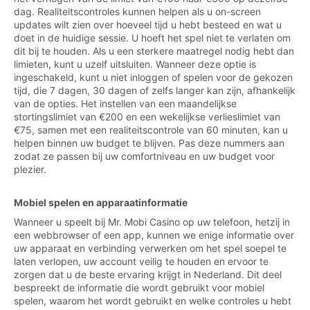
dag. Realiteitscontroles kunnen helpen als u on-screen
updates wilt zien over hoeveel tijd u hebt besteed en wat u
doet in de huidige sessie. U hoeft het spel niet te verlaten om
dit bij te houden. Als u een sterkere maatregel nodig hebt dan
limieten, kunt u uzelf uitsluiten. Wanneer deze optie is
ingeschakeld, kunt u niet inloggen of spelen voor de gekozen
tijd, die 7 dagen, 30 dagen of zelfs langer kan zijn, afhankelijk
van de opties. Het instellen van een maandelijkse
stortingslimiet van €200 en een wekelijkse verlieslimiet van
€75, samen met een realiteitscontrole van 60 minuten, kan u
helpen binnen uw budget te blijven. Pas deze nummers aan
zodat ze passen bij uw comfortniveau en uw budget voor
plezier.
Mobiel spelen en apparaatinformatie
Wanneer u speelt bij Mr. Mobi Casino op uw telefoon, hetzij in
een webbrowser of een app, kunnen we enige informatie over
uw apparaat en verbinding verwerken om het spel soepel te
laten verlopen, uw account veilig te houden en ervoor te
zorgen dat u de beste ervaring krijgt in Nederland. Dit deel
bespreekt de informatie die wordt gebruikt voor mobiel
spelen, waarom het wordt gebruikt en welke controles u hebt