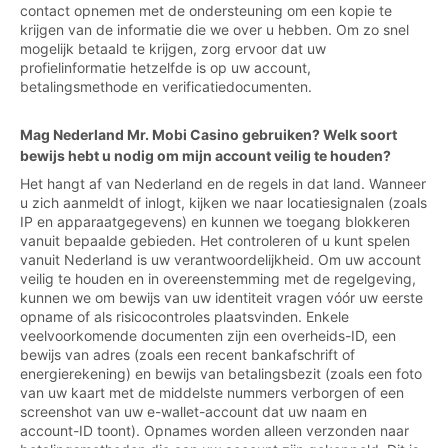
contact opnemen met de ondersteuning om een kopie te
krijgen van de informatie die we over u hebben. Om zo snel
mogelijk betaald te krijgen, zorg ervoor dat uw
profielinformatie hetzelfde is op uw account,
betalingsmethode en verificatiedocumenten.
Mag Nederland Mr. Mobi Casino gebruiken? Welk soort
bewijs hebt u nodig om mijn account veilig te houden?
Het hangt af van Nederland en de regels in dat land. Wanneer
u zich aanmeldt of inlogt, kijken we naar locatiesignalen (zoals
IP en apparaatgegevens) en kunnen we toegang blokkeren
vanuit bepaalde gebieden. Het controleren of u kunt spelen
vanuit Nederland is uw verantwoordelijkheid. Om uw account
veilig te houden en in overeenstemming met de regelgeving,
kunnen we om bewijs van uw identiteit vragen vóór uw eerste
opname of als risicocontroles plaatsvinden. Enkele
veelvoorkomende documenten zijn een overheids-ID, een
bewijs van adres (zoals een recent bankafschrift of
energierekening) en bewijs van betalingsbezit (zoals een foto
van uw kaart met de middelste nummers verborgen of een
screenshot van uw e-wallet-account dat uw naam en
account-ID toont). Opnames worden alleen verzonden naar