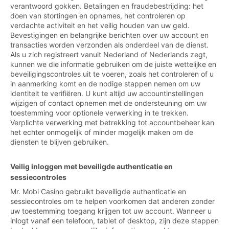
verantwoord gokken. Betalingen en fraudebestrijding: het
doen van stortingen en opnames, het controleren op
verdachte activiteit en het veilig houden van uw geld.
Bevestigingen en belangrijke berichten over uw account en
transacties worden verzonden als onderdeel van de dienst.
Als u zich registreert vanuit Nederland of Nederlands zegt,
kunnen we die informatie gebruiken om de juiste wettelijke en
beveiligingscontroles uit te voeren, zoals het controleren of u
in aanmerking komt en de nodige stappen nemen om uw
identiteit te verifiëren. U kunt altijd uw accountinstellingen
wijzigen of contact opnemen met de ondersteuning om uw
toestemming voor optionele verwerking in te trekken.
Verplichte verwerking met betrekking tot accountbeheer kan
het echter onmogelijk of minder mogelijk maken om de
diensten te blijven gebruiken.
Veilig inloggen met beveiligde authenticatie en
sessiecontroles
Mr. Mobi Casino gebruikt beveiligde authenticatie en
sessiecontroles om te helpen voorkomen dat anderen zonder
uw toestemming toegang krijgen tot uw account. Wanneer u
inlogt vanaf een telefoon, tablet of desktop, zijn deze stappen