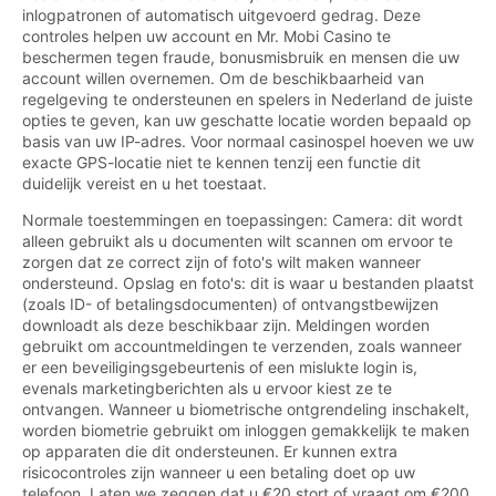
inlogpatronen of automatisch uitgevoerd gedrag. Deze
controles helpen uw account en Mr. Mobi Casino te
beschermen tegen fraude, bonusmisbruik en mensen die uw
account willen overnemen. Om de beschikbaarheid van
regelgeving te ondersteunen en spelers in Nederland de juiste
opties te geven, kan uw geschatte locatie worden bepaald op
basis van uw IP-adres. Voor normaal casinospel hoeven we uw
exacte GPS-locatie niet te kennen tenzij een functie dit
duidelijk vereist en u het toestaat.
Normale toestemmingen en toepassingen: Camera: dit wordt
alleen gebruikt als u documenten wilt scannen om ervoor te
zorgen dat ze correct zijn of foto's wilt maken wanneer
ondersteund. Opslag en foto's: dit is waar u bestanden plaatst
(zoals ID- of betalingsdocumenten) of ontvangstbewijzen
downloadt als deze beschikbaar zijn. Meldingen worden
gebruikt om accountmeldingen te verzenden, zoals wanneer
er een beveiligingsgebeurtenis of een mislukte login is,
evenals marketingberichten als u ervoor kiest ze te
ontvangen. Wanneer u biometrische ontgrendeling inschakelt,
worden biometrie gebruikt om inloggen gemakkelijk te maken
op apparaten die dit ondersteunen. Er kunnen extra
risicocontroles zijn wanneer u een betaling doet op uw
telefoon. Laten we zeggen dat u €20 stort of vraagt om €200