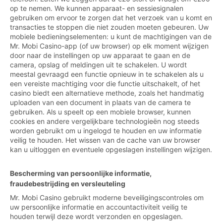
op te nemen. We kunnen apparaat- en sessiesignalen
gebruiken om ervoor te zorgen dat het verzoek van u komt en
transacties te stoppen die niet zouden moeten gebeuren. Uw
mobiele bedieningselementen: u kunt de machtigingen van de
Mr. Mobi Casino-app (of uw browser) op elk moment wijzigen
door naar de instellingen op uw apparaat te gaan en de
camera, opslag of meldingen uit te schakelen. U wordt
meestal gevraagd een functie opnieuw in te schakelen als u
een vereiste machtiging voor die functie uitschakelt, of het
casino biedt een alternatieve methode, zoals het handmatig
uploaden van een document in plaats van de camera te
gebruiken. Als u speelt op een mobiele browser, kunnen
cookies en andere vergelijkbare technologieën nog steeds
worden gebruikt om u ingelogd te houden en uw informatie
veilig te houden. Het wissen van de cache van uw browser
kan u uitloggen en eventuele opgeslagen instellingen wijzigen.
Bescherming van persoonlijke informatie,
fraudebestrijding en versleuteling
Mr. Mobi Casino gebruikt moderne beveiligingscontroles om
uw persoonlijke informatie en accountactiviteit veilig te
houden terwijl deze wordt verzonden en opgeslagen.