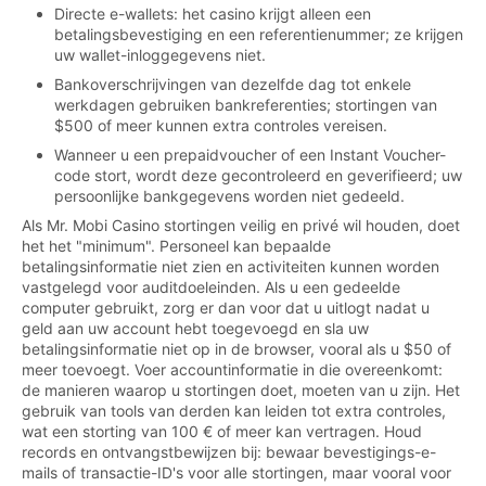
Directe e-wallets: het casino krijgt alleen een
betalingsbevestiging en een referentienummer; ze krijgen
uw wallet-inloggegevens niet.
Bankoverschrijvingen van dezelfde dag tot enkele
werkdagen gebruiken bankreferenties; stortingen van
$500 of meer kunnen extra controles vereisen.
Wanneer u een prepaidvoucher of een Instant Voucher-
code stort, wordt deze gecontroleerd en geverifieerd; uw
persoonlijke bankgegevens worden niet gedeeld.
Als Mr. Mobi Casino stortingen veilig en privé wil houden, doet
het het "minimum". Personeel kan bepaalde
betalingsinformatie niet zien en activiteiten kunnen worden
vastgelegd voor auditdoeleinden. Als u een gedeelde
computer gebruikt, zorg er dan voor dat u uitlogt nadat u
geld aan uw account hebt toegevoegd en sla uw
betalingsinformatie niet op in de browser, vooral als u $50 of
meer toevoegt. Voer accountinformatie in die overeenkomt:
de manieren waarop u stortingen doet, moeten van u zijn. Het
gebruik van tools van derden kan leiden tot extra controles,
wat een storting van 100 € of meer kan vertragen. Houd
records en ontvangstbewijzen bij: bewaar bevestigings-e-
mails of transactie-ID's voor alle stortingen, maar vooral voor