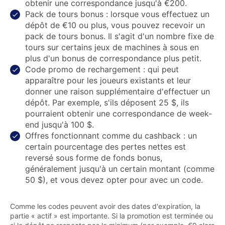
obtenir une correspondance jusqu'à €200.
Pack de tours bonus : lorsque vous effectuez un
dépôt de €10 ou plus, vous pouvez recevoir un
pack de tours bonus. Il s'agit d'un nombre fixe de
tours sur certains jeux de machines à sous en
plus d'un bonus de correspondance plus petit.
Code promo de rechargement : qui peut
apparaître pour les joueurs existants et leur
donner une raison supplémentaire d'effectuer un
dépôt. Par exemple, s'ils déposent 25 $, ils
pourraient obtenir une correspondance de week-
end jusqu'à 100 $.
Offres fonctionnant comme du cashback : un
certain pourcentage des pertes nettes est
reversé sous forme de fonds bonus,
généralement jusqu'à un certain montant (comme
50 $), et vous devez opter pour avec un code.
Comme les codes peuvent avoir des dates d'expiration, la
partie « actif » est importante. Si la promotion est terminée ou