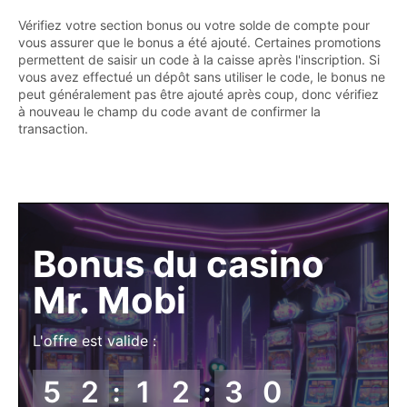
Vérifiez votre section bonus ou votre solde de compte pour
vous assurer que le bonus a été ajouté. Certaines promotions
permettent de saisir un code à la caisse après l'inscription. Si
vous avez effectué un dépôt sans utiliser le code, le bonus ne
peut généralement pas être ajouté après coup, donc vérifiez
à nouveau le champ du code avant de confirmer la
transaction.
Bonus du casino
Mr. Mobi
L'offre est valide :
5
2
1
2
2
8
:
: