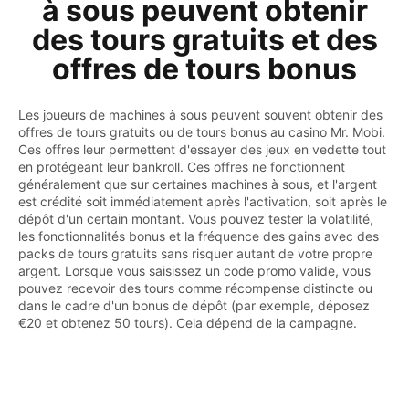
à sous peuvent obtenir
des tours gratuits et des
offres de tours bonus
Les joueurs de machines à sous peuvent souvent obtenir des
offres de tours gratuits ou de tours bonus au casino Mr. Mobi.
Ces offres leur permettent d'essayer des jeux en vedette tout
en protégeant leur bankroll. Ces offres ne fonctionnent
généralement que sur certaines machines à sous, et l'argent
est crédité soit immédiatement après l'activation, soit après le
dépôt d'un certain montant. Vous pouvez tester la volatilité,
les fonctionnalités bonus et la fréquence des gains avec des
packs de tours gratuits sans risquer autant de votre propre
argent. Lorsque vous saisissez un code promo valide, vous
pouvez recevoir des tours comme récompense distincte ou
dans le cadre d'un bonus de dépôt (par exemple, déposez
€20 et obtenez 50 tours). Cela dépend de la campagne.