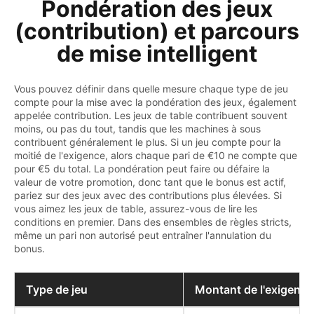
Pondération des jeux
(contribution) et parcours
de mise intelligent
Vous pouvez définir dans quelle mesure chaque type de jeu
compte pour la mise avec la pondération des jeux, également
appelée contribution. Les jeux de table contribuent souvent
moins, ou pas du tout, tandis que les machines à sous
contribuent généralement le plus. Si un jeu compte pour la
moitié de l'exigence, alors chaque pari de €10 ne compte que
pour €5 du total. La pondération peut faire ou défaire la
valeur de votre promotion, donc tant que le bonus est actif,
pariez sur des jeux avec des contributions plus élevées. Si
vous aimez les jeux de table, assurez-vous de lire les
conditions en premier. Dans des ensembles de règles stricts,
même un pari non autorisé peut entraîner l'annulation du
bonus.
Type de jeu
Montant de l'exigence