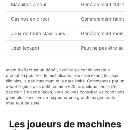
Machines à sous
Généralement 100 % p
Casinos en direct
Généralement faible ou
Jeux de table classiques
Généralement moins d
Jeux jackpot
Peut ne pas être autor
Avant d'effectuer un dépôt, vérifiez les conditions de la
promotion pour voir le multiplicateur de mise exact, les jeux
éligibles, le pari maximum et la date limite. Commencez par un
dépôt éligible plus petit, comme €20, si quelque chose n'est
pas clair. De cette façon, vous pouvez consulter les conditions
générales sans avoir à respecter une grande exigence de
mise tout de suite.
Les joueurs de machines