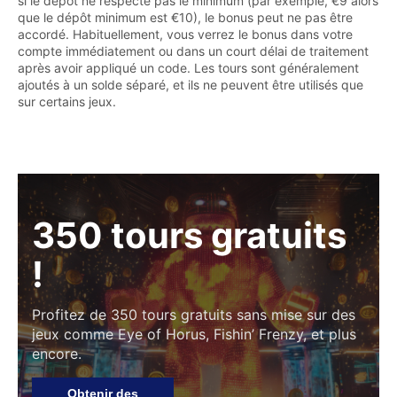
si le dépôt ne respecte pas le minimum (par exemple, €9 alors
que le dépôt minimum est €10), le bonus peut ne pas être
accordé. Habituellement, vous verrez le bonus dans votre
compte immédiatement ou dans un court délai de traitement
après avoir appliqué un code. Les tours sont généralement
ajoutés à un solde séparé, et ils ne peuvent être utilisés que
sur certains jeux.
350 tours gratuits
!
Profitez de 350 tours gratuits sans mise sur des
jeux comme Eye of Horus, Fishin’ Frenzy, et plus
encore.
Obtenir des