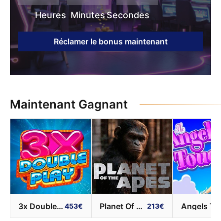
Heures
Minutes
Secondes
Réclamer le bonus maintenant
Maintenant Gagnant
3x Double Play
Planet Of The Apes
An
453€
213€