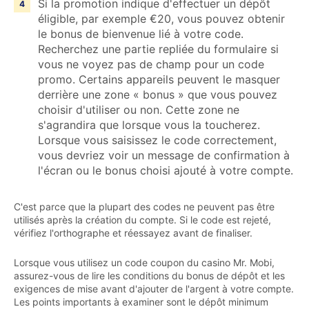
Si la promotion indique d'effectuer un dépôt
éligible, par exemple €20, vous pouvez obtenir
le bonus de bienvenue lié à votre code.
Recherchez une partie repliée du formulaire si
vous ne voyez pas de champ pour un code
promo. Certains appareils peuvent le masquer
derrière une zone « bonus » que vous pouvez
choisir d'utiliser ou non. Cette zone ne
s'agrandira que lorsque vous la toucherez.
Lorsque vous saisissez le code correctement,
vous devriez voir un message de confirmation à
l'écran ou le bonus choisi ajouté à votre compte.
C'est parce que la plupart des codes ne peuvent pas être
utilisés après la création du compte. Si le code est rejeté,
vérifiez l'orthographe et réessayez avant de finaliser.
Lorsque vous utilisez un code coupon du casino Mr. Mobi,
assurez-vous de lire les conditions du bonus de dépôt et les
exigences de mise avant d'ajouter de l'argent à votre compte.
Les points importants à examiner sont le dépôt minimum