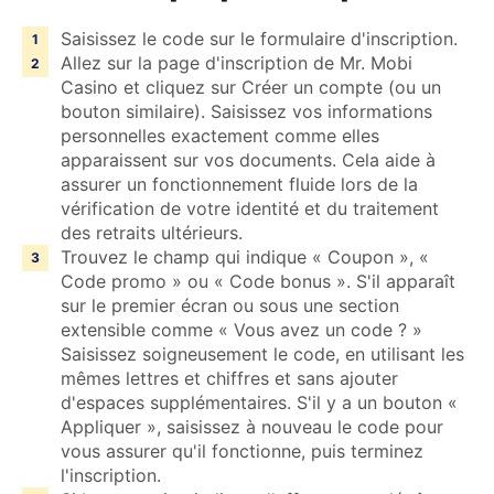
Saisissez le code sur le formulaire d'inscription.
Allez sur la page d'inscription de Mr. Mobi
Casino et cliquez sur Créer un compte (ou un
bouton similaire). Saisissez vos informations
personnelles exactement comme elles
apparaissent sur vos documents. Cela aide à
assurer un fonctionnement fluide lors de la
vérification de votre identité et du traitement
des retraits ultérieurs.
Trouvez le champ qui indique « Coupon », «
Code promo » ou « Code bonus ». S'il apparaît
sur le premier écran ou sous une section
extensible comme « Vous avez un code ? »
Saisissez soigneusement le code, en utilisant les
mêmes lettres et chiffres et sans ajouter
d'espaces supplémentaires. S'il y a un bouton «
Appliquer », saisissez à nouveau le code pour
vous assurer qu'il fonctionne, puis terminez
l'inscription.