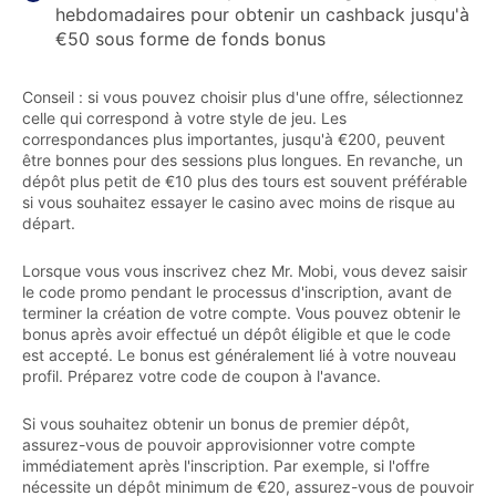
hebdomadaires pour obtenir un cashback jusqu'à
€50 sous forme de fonds bonus
Conseil : si vous pouvez choisir plus d'une offre, sélectionnez
celle qui correspond à votre style de jeu. Les
correspondances plus importantes, jusqu'à €200, peuvent
être bonnes pour des sessions plus longues. En revanche, un
dépôt plus petit de €10 plus des tours est souvent préférable
si vous souhaitez essayer le casino avec moins de risque au
départ.
Lorsque vous vous inscrivez chez Mr. Mobi, vous devez saisir
le code promo pendant le processus d'inscription, avant de
terminer la création de votre compte. Vous pouvez obtenir le
bonus après avoir effectué un dépôt éligible et que le code
est accepté. Le bonus est généralement lié à votre nouveau
profil. Préparez votre code de coupon à l'avance.
Si vous souhaitez obtenir un bonus de premier dépôt,
assurez-vous de pouvoir approvisionner votre compte
immédiatement après l'inscription. Par exemple, si l'offre
nécessite un dépôt minimum de €20, assurez-vous de pouvoir