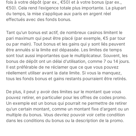
fois à votre dépôt (par ex., €50) et à votre bonus (par ex.,
€50). Cela rend l'exigence totale plus importante. La plupart
du temps, la mise s'applique aux paris en argent réel
effectués avec des fonds bonus.
Tant qu'un bonus est actif, de nombreux casinos limitent le
pari maximum qui peut être placé (par exemple, €5 par tour
ou par main). Tout bonus et les gains qui y sont liés peuvent
être annulés si la limite est dépassée. Les limites de temps
sont tout aussi importantes que le multiplicateur. Souvent, les
bonus de dépôt ont un délai d'utilisation, comme 7 ou 14 jours.
Il est préférable de ne réclamer que ce que vous pouvez
réellement utiliser avant la date limite. Si vous la manquez,
tous les fonds bonus et gains restants pourraient être retirés.
De plus, il peut y avoir des limites sur le montant que vous
pouvez retirer, en particulier pour les offres de codes promo.
Un exemple est un bonus qui pourrait ne permettre de retirer
qu'un certain montant, comme un montant fixe d'argent ou un
multiple du bonus. Vous devriez pouvoir voir cette condition
dans les conditions du bonus ou la description de la promo.